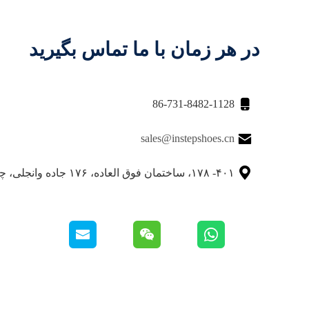
در هر زمان با ما تماس بگیرید

86-731-8482-1128

sales@instepshoes.cn

۴۰۱- ۱۷۸، ساختمان فوق العاده، ۱۷۶ جاده وانجلی، چانگشا، چین