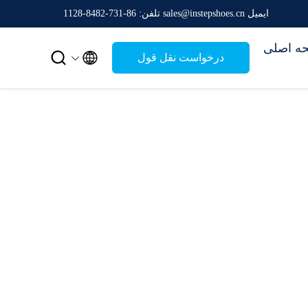
ایمیل sales@instepshoes.cn
تلفن: 86-731-8482-1128
ه اصلی


درخواست نقل قول