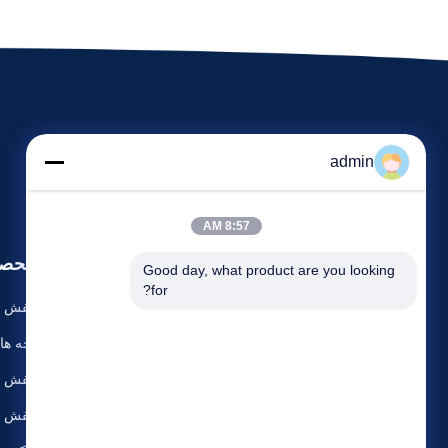
admin
8:57 AM
محصو
Good day, what product are you looking 
for?
کفش کت
بچه ها
۴۰۱- ۱۷۸، ساختمان فوق العاده، ۱۷۶ جاده وانجلی،
کفش د
چانگشا، چین
کفش ه